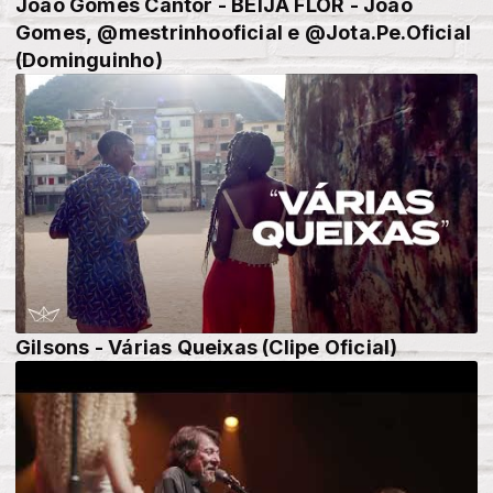
João Gomes Cantor - BEIJA FLOR - João
Gomes, @mestrinhooficial e @Jota.Pe.Oficial
(Dominguinho)
Gilsons - Várias Queixas (Clipe Oficial)