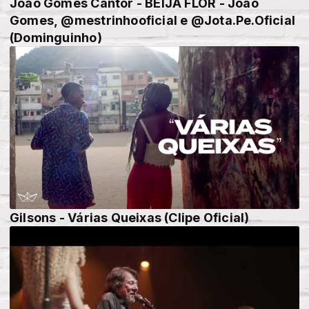
João Gomes Cantor - BEIJA FLOR - João
Gomes, @mestrinhooficial e @Jota.Pe.Oficial
(Dominguinho)
Gilsons - Várias Queixas (Clipe Oficial)