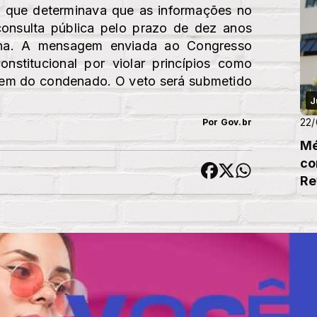
 que determinava que as informações no
consulta pública pelo prazo de dez anos
ena. A mensagem enviada ao Congresso
nstitucional por violar princípios como
agem do condenado. O veto será submetido
J
22
Por Gov.br
Mé
co
Re