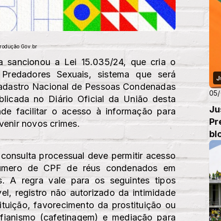
produção Gov.br
va sancionou a Lei 15.035/24, que cria o
 Predadores Sexuais, sistema que será
J
Cadastro Nacional de Pessoas Condenadas
05/
licada no Diário Oficial da União desta
Ju
nde facilitar o acesso à informação para
Pr
venir novos crimes.
bl
consulta processual deve permitir acesso
úmero de CPF de réus condenados em
is. A regra vale para os seguintes tipos
el, registro não autorizado da intimidade
tuição, favorecimento da prostituição ou
ufianismo (cafetinagem) e mediação para