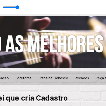
sso Sertanejo com AUTOMÁTICO
mação
Locutores
Trabalhe Conosco
Recados
Peça 
ei que cria Cadastro