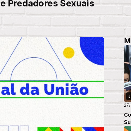
 e Predadores Sexuais
M
J
27/
Co
Su