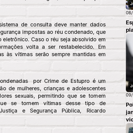
J
08/
Es
 sistema de consulta deve manter dados
pl
egurança impostas ao réu condenado, que
o eletrônico. Caso o réu seja absolvido em
formações volta a ser restabelecido. Em
ivas às vítimas serão sempre mantidas em
Condenadas por Crime de Estupro é um
J
ção de mulheres, crianças e adolescentes
09/
dores sexuais, permitindo que se tomem
que se tornem vítimas desse tipo de
Po
 Justiça e Segurança Pública, Ricardo
ja
vi