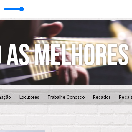
ola com AUTOMÁTICO
mação
Locutores
Trabalhe Conosco
Recados
Peça 