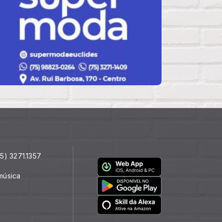
5) 3271.1357
música