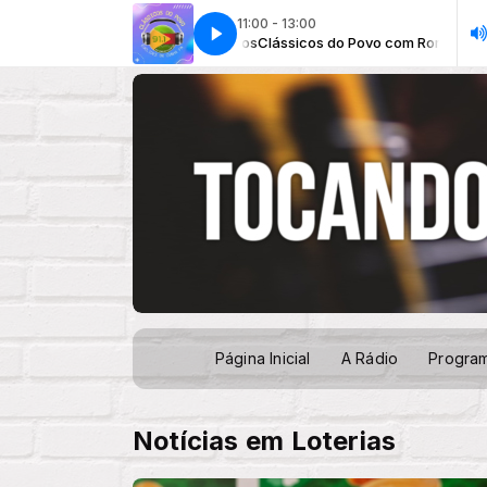
11:00 - 13:00
 Povo com Romualdo Matos
cial do Artista
Especial do Artista
Clássicos do Povo com Romualdo Matos
Página Inicial
A Rádio
Progra
Notícias em Loterias