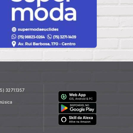
5) 3271.1357
música